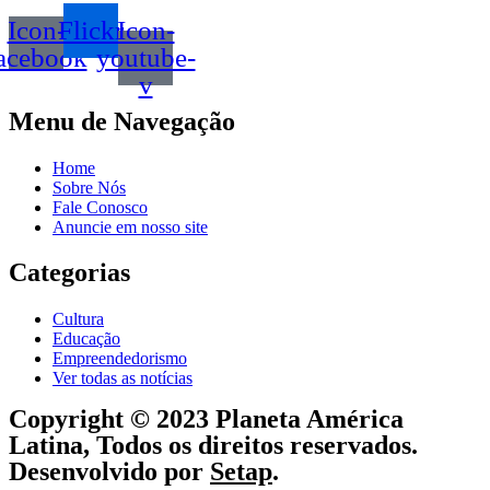
Icon-
Flickr
Icon-
acebook
youtube-
v
Menu de Navegação
Home
Sobre Nós
Fale Conosco
Anuncie em nosso site
Categorias
Cultura
Educação
Empreendedorismo
Ver todas as notícias
Copyright © 2023 Planeta América
Latina, Todos os direitos reservados.
Desenvolvido por
Setap
.