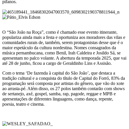
pífanos.
.
.
O “São João na Roça”, como é chamado esse evento itinerante,
populariza ainda mais a festa e oportuniza aos moradores das vilas e
comunidades rurais de, também, serem protagonistas desse que é o
maior espetáculo da cultura nordestina. Nomes consagrados da
música pernambucana, como Benil, Irah Caldeira e Josildo Sá, se
apresentam no palco volante. A abertura da temporada 2025, que vai
até 28 de junho, ficou a cargo de Geraldinho Lins e Assisão.
Com o tema ‘De fazenda à capital do São João’, que destaca a
tradição cultural e a conquista do título de Capital do Forró, 83% da
programação será composta por artistas do gênero, que vão do xote
ao arrasta-pé. Além disso, os 27 polos também contarão com shows
de sertanejo, axé, gospel, samba, rap, pagode, reggae e MPB e
apresentações de diferentes linguagens, como dança, repente,
poesia, teatro e cinema.
.