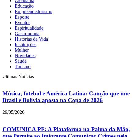
Cidadania
Educação
Empreendedorismo
Esporte
Eventos
Espiritualidade
Gastronomia
Histórias de Vida
Instituições
Mulher
Novidades
Saúde
Turismo
Últimas Notícias
Música, futebol e América Latina: Canção que une
Brasil e Bolívia aposta na Copa de 2026
29/05/2026
COMUNICA PF: A Plataforma na Palma da Mão,
que Permite ao Imigrante Comunicar Crimes pelo