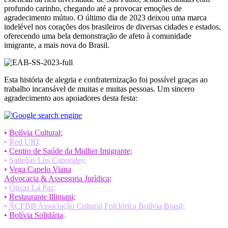
profundo carinho, chegando até a provocar emoções de
agradecimento mútuo. O último dia de 2023 deixou uma marca
indelével nos corações dos brasileiros de diversas cidades e estados,
oferecendo uma bela demonstração de afeto à comunidade
imigrante, a mais nova do Brasil.
Esta história de alegria e confraternização foi possível graças ao
trabalho incansável de muitas e muitas pessoas. Um sincero
agradecimento aos apoiadores desta festa:
•
Bolívia Cultural
;
•
Red URI
;
•
Centro de Saúde da Mulher Imigrante
;
•
Salteñas Los Caporale
s;
•
Vega Capelo Viana
Advocacia & Assessoria Jurídica
;
•
Óticas La Paz
;
•
Restaurante Illimani
;
•
ACFBB Associação Cultural Folclórica Bolívia Brasi
l;
•
Bolívia Solidária
.