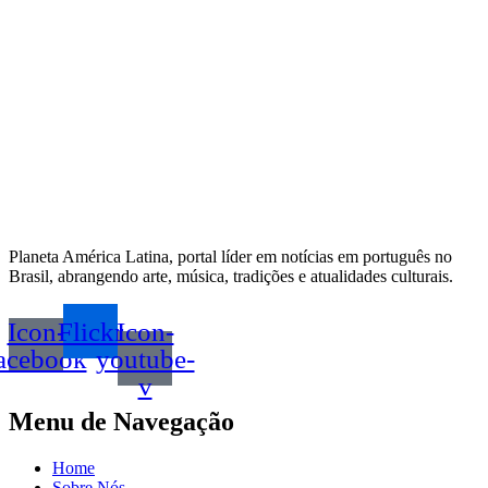
Planeta América Latina, portal líder em notícias em português no
Brasil, abrangendo arte, música, tradições e atualidades culturais.
Icon-
Flickr
Icon-
acebook
youtube-
v
Menu de Navegação
Home
Sobre Nós