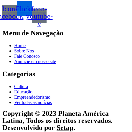
Icon-
Flickr
Icon-
acebook
youtube-
v
Menu de Navegação
Home
Sobre Nós
Fale Conosco
Anuncie em nosso site
Categorias
Cultura
Educação
Empreendedorismo
Ver todas as notícias
Copyright © 2023 Planeta América
Latina, Todos os direitos reservados.
Desenvolvido por
Setap
.