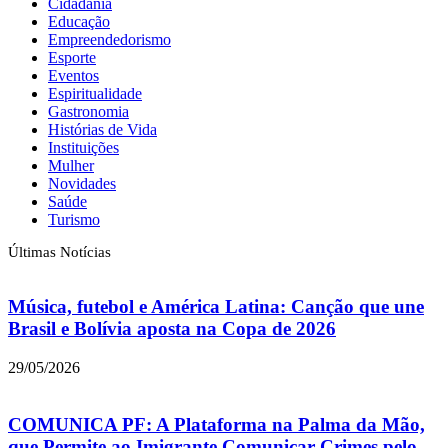
Cidadania
Educação
Empreendedorismo
Esporte
Eventos
Espiritualidade
Gastronomia
Histórias de Vida
Instituições
Mulher
Novidades
Saúde
Turismo
Últimas Notícias
Música, futebol e América Latina: Canção que une
Brasil e Bolívia aposta na Copa de 2026
29/05/2026
COMUNICA PF: A Plataforma na Palma da Mão,
que Permite ao Imigrante Comunicar Crimes pelo