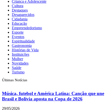
Criança e Adolescente
Cultura
Destaques
Desaparecidos
Cidadania
Educação
Empreendedorismo
Esporte
Eventos
Espiritualidade
Gastronomia
Histórias de Vida
Instituições
Mulher
Novidades
Saúde
Turismo
Últimas Notícias
Música, futebol e América Latina: Canção que une
Brasil e Bolívia aposta na Copa de 2026
29/05/2026