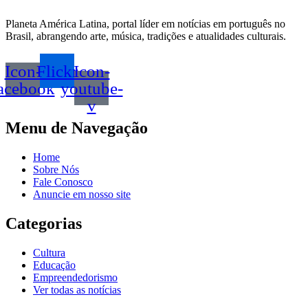
Planeta América Latina, portal líder em notícias em português no
Brasil, abrangendo arte, música, tradições e atualidades culturais.
Icon-
Flickr
Icon-
acebook
youtube-
v
Menu de Navegação
Home
Sobre Nós
Fale Conosco
Anuncie em nosso site
Categorias
Cultura
Educação
Empreendedorismo
Ver todas as notícias