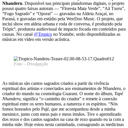
Nhanderu
. Disponível nas principais plataformas digitais, o projeto
possui quatro faixas autorais — “Floresta Mata Verde”, “Aã Txeru”,
“Fogo Sagrado” e “Oporai” — gravadas na Aldeia Araçaí, no
Paraná, e gravadas em estúdio pela WeeDoo Music. O projeto, que
inclui show em aldeia urbana e roda de conversa, é produzido pela
Trópicº, produtora audiovisual de impacto focada em conteúdos para
causas. No canal
@Tropico
no Youtube, serão disponibilizadas as
músicas em vídeo em versão acústica.
Foto – Divulgação
As músicas são cantos sagrados criados a partir da vivência
espiritual dos artistas e conectados aos ensinamentos de Nhanderu, o
criador do mundo na cosmologia Guarani. O nome do álbum,
Tapé
Nhanderu
, significa “o caminho do criador” e remete à conexão
espiritual entre os seres humanos, a natureza e os espíritos. “Nós
fomos honrados pelo Pajé, que me acompanhou desde a minha
meninice, junto com meus pais e meus irmãos. Tive o aprendizado
dos rezos e dos cantos sagrados na casa de rezo quando eu ia com a
minha mãe. Hoje estou nesta caminhada, consagrando as medicinas