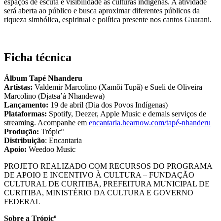
espaços de escuta e visibilidade às culturas indígenas. A atividade
será aberta ao público e busca aproximar diferentes públicos da
riqueza simbólica, espiritual e política presente nos cantos Guarani.
Ficha técnica
Álbum Tapé Nhanderu
Artistas:
Valdemir Marcolino (Xamõi Tupã) e Sueli de Oliveira
Marcolino (Djatsa’á Nhandewa)
Lançamento:
19 de abril (Dia dos Povos Indígenas)
Plataformas:
Spotify, Deezer, Apple Music e demais serviços de
streaming. Acompanhe em
encantaria.hearnow.com/tapé-nhanderu
Produção:
Trópicº
Distribuição
: Encantaria
Apoio:
Weedoo Music
PROJETO REALIZADO COM RECURSOS DO PROGRAMA
DE APOIO E INCENTIVO À CULTURA – FUNDAÇÃO
CULTURAL DE CURITIBA, PREFEITURA MUNICIPAL DE
CURITIBA, MINISTÉRIO DA CULTURA E GOVERNO
FEDERAL
Sobre a Trópicº