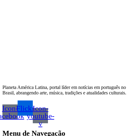
Planeta América Latina, portal líder em notícias em português no
Brasil, abrangendo arte, música, tradições e atualidades culturais.
Icon-
Flickr
Icon-
acebook
youtube-
v
Menu de Navegação