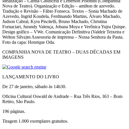
Idealização – Carina Casuscelli e Lenerson Polonini (Companhia
Nova de Teatro). Organização e Edição – amilton de azevedo.
Tradução e Revisão – Fábio Fonseca. Textos – Sonia Machado de
Azevedo, Ingrid Koudela, Ferdinando Martins, Álvaro Machado,
Judson Cabral, Kyra Piscitelli, Bruno Machado, Christina
Fornaciari, Jurandy Valença, Jobana Moya e Verônica Yujra Quispe.
Design gráfico – VWe. Comunicação Definitiva (Valdeir Teixeira e
Welton Silva)m Assessoria de imprensa – Nossa Senhora da Pauta.
Foto da capa: Henrique Oda.
COMPANHIA NOVA DE TEATRO – DUAS DÉCADAS EM
IMAGENS
LANÇAMENTO DO LIVRO
De 27 de janeiro, sábado às 14h30.
Oficina Cultural Oswald de Andrade – Rua Três Rios, 363 – Bom
Retiro, São Paulo.
196 páginas.
Tiragem 1.000 exemplares gratuitos.