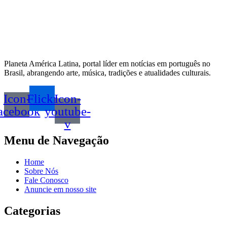
Planeta América Latina, portal líder em notícias em português no
Brasil, abrangendo arte, música, tradições e atualidades culturais.
Icon-
Flickr
Icon-
acebook
youtube-
v
Menu de Navegação
Home
Sobre Nós
Fale Conosco
Anuncie em nosso site
Categorias