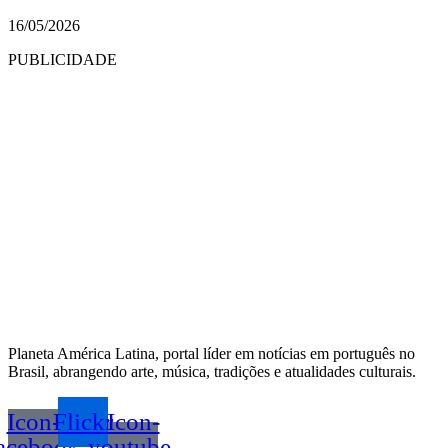
16/05/2026
PUBLICIDADE
Planeta América Latina, portal líder em notícias em português no
Brasil, abrangendo arte, música, tradições e atualidades culturais.
Icon-
Flickr
Icon-
acebook
youtube-