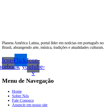
Planeta América Latina, portal líder em notícias em português no
Brasil, abrangendo arte, música, tradições e atualidades culturais.
Icon-
Flickr
Icon-
acebook
youtube-
v
Menu de Navegação
Home
Sobre Nós
Fale Conosco
Anuncie em nosso site