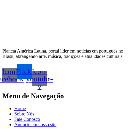
Planeta América Latina, portal líder em notícias em português no
Brasil, abrangendo arte, música, tradições e atualidades culturais.
Icon-
Flickr
Icon-
acebook
youtube-
v
Menu de Navegação
Home
Sobre Nós
Fale Conosco
Anuncie em nosso site