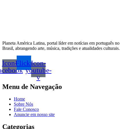
Planeta América Latina, portal líder em notícias em português no
Brasil, abrangendo arte, música, tradições e atualidades culturais.
Icon-
Flickr
Icon-
acebook
youtube-
v
Menu de Navegação
Home
Sobre Nós
Fale Conosco
Anuncie em nosso site
Categorias