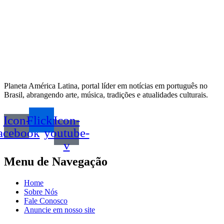
Planeta América Latina, portal líder em notícias em português no
Brasil, abrangendo arte, música, tradições e atualidades culturais.
Icon-
Flickr
Icon-
acebook
youtube-
v
Menu de Navegação
Home
Sobre Nós
Fale Conosco
Anuncie em nosso site