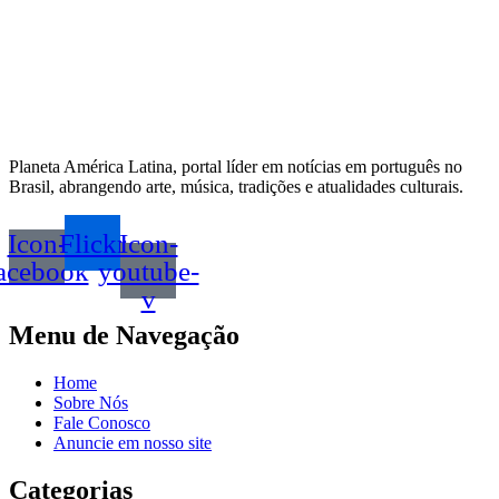
Planeta América Latina, portal líder em notícias em português no
Brasil, abrangendo arte, música, tradições e atualidades culturais.
Icon-
Flickr
Icon-
acebook
youtube-
v
Menu de Navegação
Home
Sobre Nós
Fale Conosco
Anuncie em nosso site
Categorias