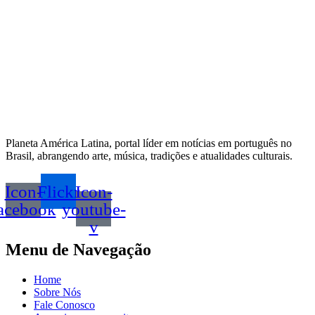
Planeta América Latina, portal líder em notícias em português no
Brasil, abrangendo arte, música, tradições e atualidades culturais.
Icon-
Flickr
Icon-
acebook
youtube-
v
Menu de Navegação
Home
Sobre Nós
Fale Conosco