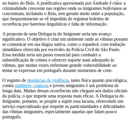
no bairro do Brás. A justificativa apresentada por Andrade é clara: a
criminalidade crescente nas regiões onde os imigrantes bolivianos se
concentram, incluindo o Brás, tem gerado medo entre a população,
que frequentemente se vê impedida de registrar boletins de
ocorrência por barreiras linguísticas e falta de informação.
A proposta de uma Delegacia do Imigrante seria um avanço
significativo. O objetivo é criar um ambiente onde as vítimas possam
se comunicar em sua língua nativa, como o espanhol, com tradução
simultânea oferecida por escrivães da Polícia Civil de São Paulo.
Essa medida seria um passo essencial para combater a
subnotificação de crimes e oferecer suporte mais adequado às
vítimas, que muitas vezes enfrentam grande vulnerabilidade ao
tentar se expressar em português durante momentos de crise.
O registro de
denúncias de violência
, tanto física quanto psicológica,
contra
mulheres, crianças
e jovens imigrantes é um problema de
longa data. Muitas dessas ocorrências não chegam aos dados oficiais
da polícia, o que impede uma resposta mais eficaz. A Delegacia do
Imigrante, portanto, se propõe a suprir essa lacuna, oferecendo um
serviço especializado que respeite as particularidades e dificuldades
das vítimas imigrantes, especialmente aquelas que falam pouco
português.
.