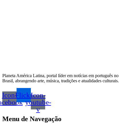
Planeta América Latina, portal líder em notícias em português no
Brasil, abrangendo arte, música, tradições e atualidades culturais.
Icon-
Flickr
Icon-
acebook
youtube-
v
Menu de Navegação